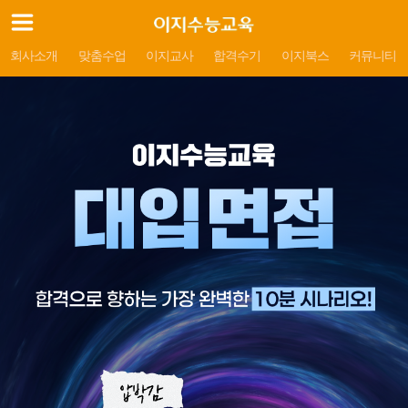
회사소개
맞춤수업
이지교사
합격수기
이지북스
커뮤니티