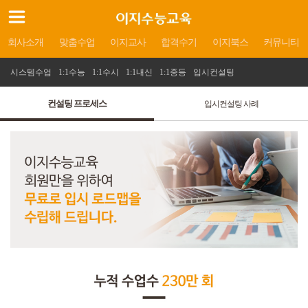
회사소개
맞춤수업
이지교사
합격수기
이지북스
커뮤니티
시스템수업
1:1수능
1:1수시
1:1내신
1:1중등
입시컨설팅
컨설팅 프로세스
입시컨설팅 사례