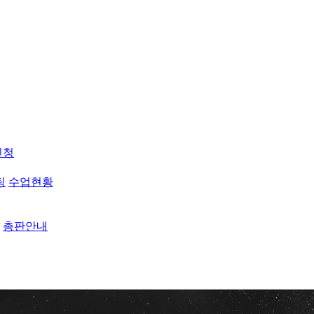
신청
팅
수업현황
총판안내