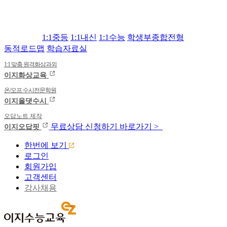
1:1중등
1:1내신
1:1수능
학생부종합전형
동적로드맵
학습자료실
1:1 맞춤 원격화상과외
이지화상교육
온/오프 수시전문학원
이지올댓수시
오답노트 제작
무료상담
신청하기
바로가기 >
이지오답핏
한번에 보기
로그인
회원가입
고객센터
강사채용