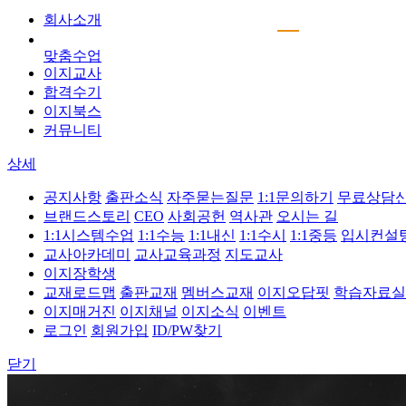
회사소개
맞춤수업
이지교사
합격수기
이지북스
커뮤니티
상세
공지사항
출판소식
자주묻는질문
1:1문의하기
무료상담
브랜드스토리
CEO
사회공헌
역사관
오시는 길
1:1시스템수업
1:1수능
1:1내신
1:1수시
1:1중등
입시컨설
교사아카데미
교사교육과정
지도교사
이지장학생
교재로드맵
출판교재
멤버스교재
이지오답핏
학습자료실
이지매거진
이지채널
이지소식
이벤트
로그인
회원가입
ID/PW찾기
닫기