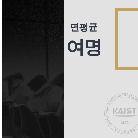
연평균
여명