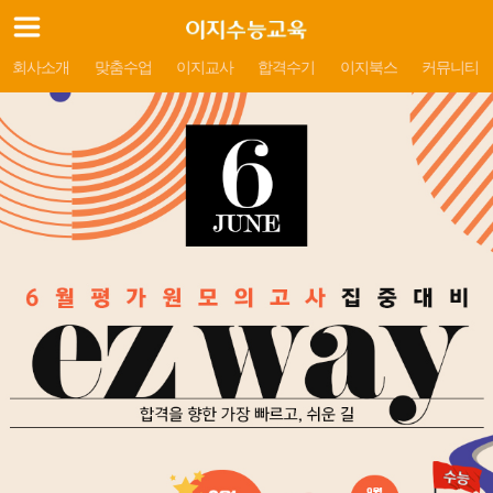
회사소개
맞춤수업
이지교사
합격수기
이지북스
커뮤니티