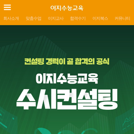
회사소개
맞춤수업
이지교사
합격수기
이지북스
커뮤니티