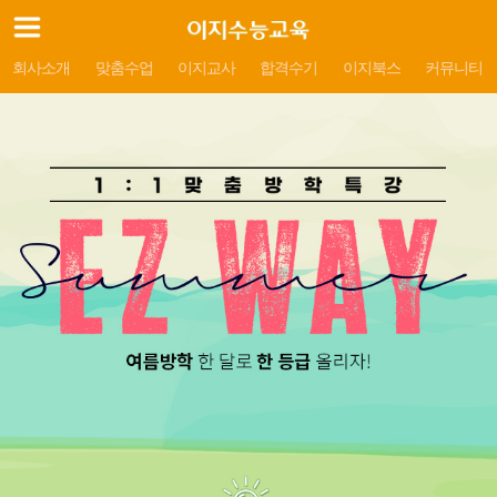
회사소개
맞춤수업
이지교사
합격수기
이지북스
커뮤니티