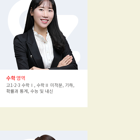
수학
영역
고1·2·3 수학Ⅰ, 수학Ⅱ 미적분, 기하,
확률과 통계, 수능 및 내신