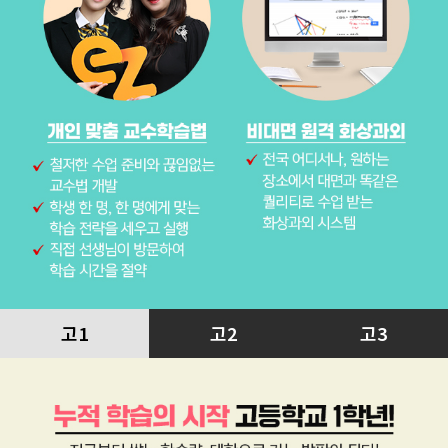
고1
고2
고3