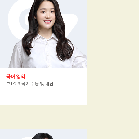
국어
영역
고1·2·3 국어 수능 및 내신