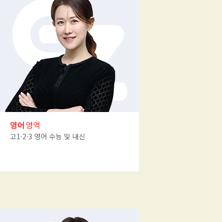
영어
영역
고1·2·3 영어 수능 및 내신