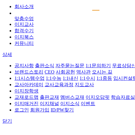
회사소개
맞춤수업
이지교사
합격수기
이지북스
커뮤니티
상세
공지사항
출판소식
자주묻는질문
1:1문의하기
무료상담
브랜드스토리
CEO
사회공헌
역사관
오시는 길
1:1시스템수업
1:1수능
1:1내신
1:1수시
1:1중등
입시컨설
교사아카데미
교사교육과정
지도교사
이지장학생
교재로드맵
출판교재
멤버스교재
이지오답핏
학습자료실
이지매거진
이지채널
이지소식
이벤트
로그인
회원가입
ID/PW찾기
닫기