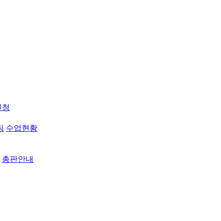
신청
팅
수업현황
총판안내