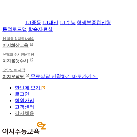
1:1중등
1:1내신
1:1수능
학생부종합전형
동적로드맵
학습자료실
1:1 맞춤 원격화상과외
이지화상교육
온/오프 수시전문학원
이지올댓수시
오답노트 제작
무료상담
신청하기
바로가기 >
이지오답핏
한번에 보기
로그인
회원가입
고객센터
강사채용