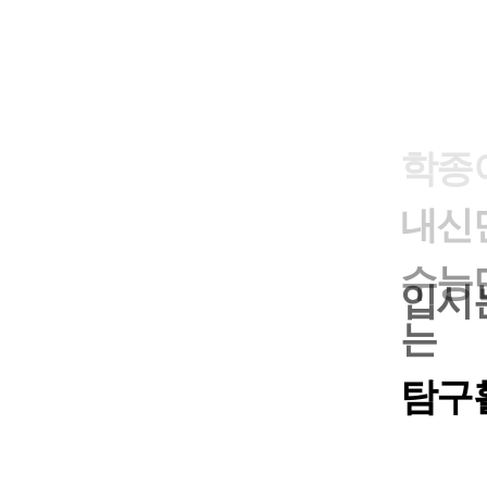
내신
수능
입시는
는
탐구
학종