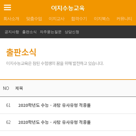
회사소개
맞춤수업
이지교사
합격수기
이지북스
커뮤니티
공지사항
출판소식
자주묻는질문
상담신청
출판소식
이지수능교육은 참된 수험생의 꿈을 위해 발전하고 있습니다.
NO
제목
61
2020학년도 수능 - 과탐 유사유형 적중률
62
2020학년도 수능 - 사탐 유사유형 적중률