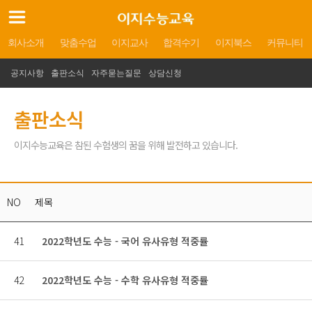
회사소개
맞춤수업
이지교사
합격수기
이지북스
커뮤니티
공지사항
출판소식
자주묻는질문
상담신청
출판소식
이지수능교육은 참된 수험생의 꿈을 위해 발전하고 있습니다.
NO
제목
41
2022학년도 수능 - 국어 유사유형 적중률
42
2022학년도 수능 - 수학 유사유형 적중률