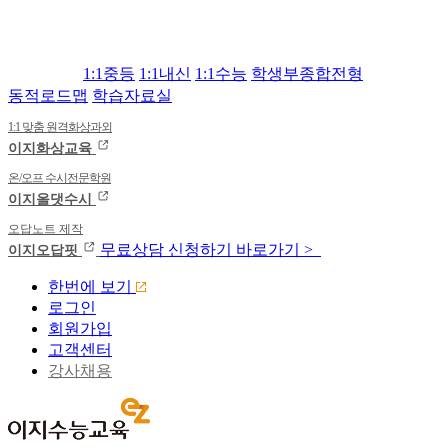
1:1중등
1:1내신
1:1수능
학생부종합전형
동적로드맵
학습자료실
1:1 맞춤 원격화상과외
이지화상교육
온/오프 수시전문학원
이지올댓수시
오답노트 제작
무료상담
신청하기
바로가기 >
이지오답핏
한번에 보기
로그인
회원가입
고객센터
강사채용