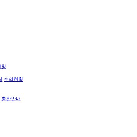
신청
팅
수업현황
총판안내