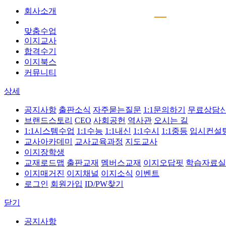
회사소개
맞춤수업
이지교사
합격수기
이지북스
커뮤니티
상세
공지사항
출판소식
자주묻는질문
1:1문의하기
무료상담
브랜드스토리
CEO
사회공헌
역사관
오시는 길
1:1시스템수업
1:1수능
1:1내신
1:1수시
1:1중등
입시컨설
교사아카데미
교사교육과정
지도교사
이지장학생
교재로드맵
출판교재
멤버스교재
이지오답핏
학습자료실
이지매거진
이지채널
이지소식
이벤트
로그인
회원가입
ID/PW찾기
닫기
공지사항