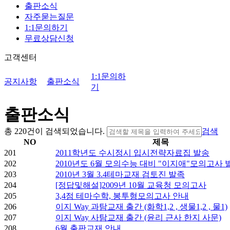
출판소식
자주묻는질문
1:1문의하기
무료상담신청
고객센터
1:1문의하
공지사항
출판소식
기
출판소식
총
220건
이 검색되었습니다.
검색
NO
제목
201
2011학년도 수시정시 입시전략자료집 발송
202
2010년도 6월 모의수능 대비 "이지애"모의고사
203
2010년 3월 3.4테마교재 검토진 발족
204
[정답및해설]2009년 10월 교육청 모의고사
205
3,4점 테마수학, 봉투형모의고사 안내
206
이지 Way 과탐교재 출간 (화학1,2 , 생물1,2 , 물1)
207
이지 Way 사탐교재 출간 (윤리 근사 한지 사문)
208
6월 출판교재 안내