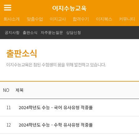
회사소개
맞춤수업
이지교사
합격수기
이지북스
커뮤니티
공지사항
출판소식
자주묻는질문
상담신청
출판소식
이지수능교육은 참된 수험생의 꿈을 위해 발전하고 있습니다.
NO
제목
11
2024학년도 수능 - 국어 유사유형 적중률
12
2024학년도 수능 - 수학 유사유형 적중률