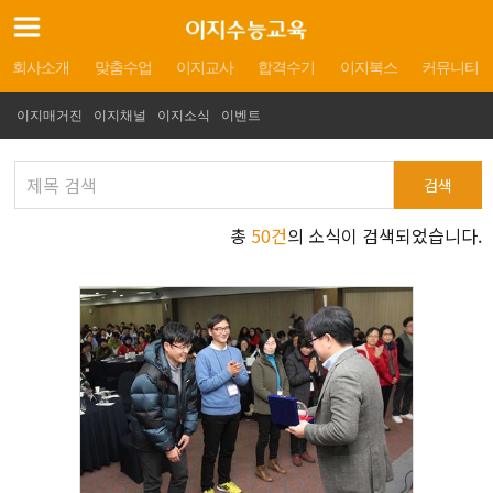
회사소개
맞춤수업
이지교사
합격수기
이지북스
커뮤니티
이지매거진
이지채널
이지소식
이벤트
검색
총
50건
의 소식이 검색되었습니다.