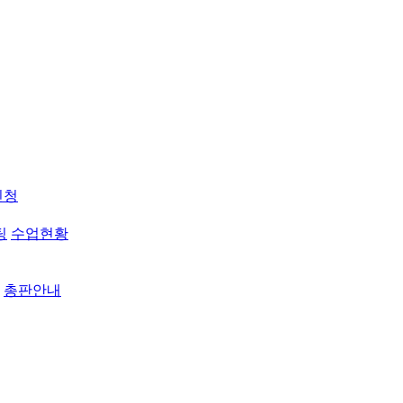
신청
팅
수업현황
총판안내