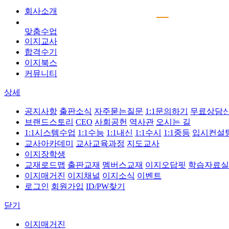
회사소개
맞춤수업
이지교사
합격수기
이지북스
커뮤니티
상세
공지사항
출판소식
자주묻는질문
1:1문의하기
무료상담
브랜드스토리
CEO
사회공헌
역사관
오시는 길
1:1시스템수업
1:1수능
1:1내신
1:1수시
1:1중등
입시컨설
교사아카데미
교사교육과정
지도교사
이지장학생
교재로드맵
출판교재
멤버스교재
이지오답핏
학습자료실
이지매거진
이지채널
이지소식
이벤트
로그인
회원가입
ID/PW찾기
닫기
이지매거진