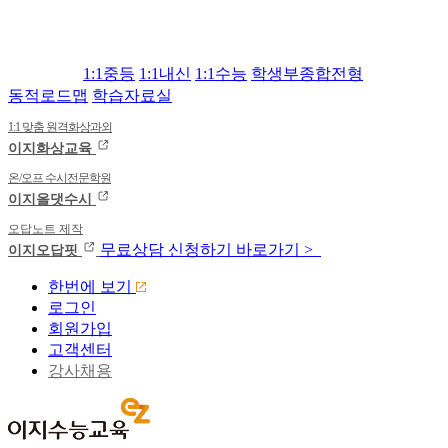
1:1중등
1:1내신
1:1수능
학생부종합전형
동적로드맵
학습자료실
1:1 맞춤 원격화상과외
이지화상교육
온/오프 수시전문학원
이지올댓수시
오답노트 제작
무료상담
신청하기
바로가기 >
이지오답핏
한번에 보기
로그인
회원가입
고객센터
강사채용