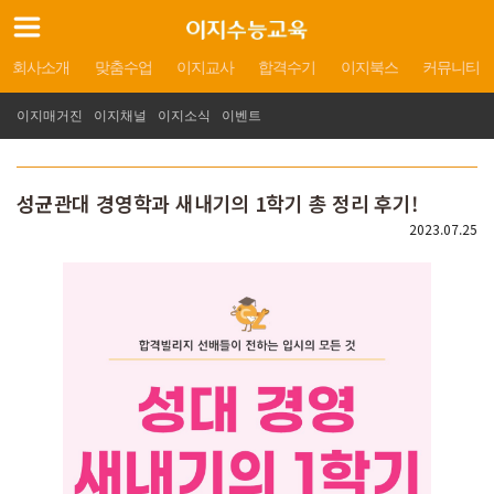
회사소개
맞춤수업
이지교사
합격수기
이지북스
커뮤니티
이지매거진
이지채널
이지소식
이벤트
성균관대 경영학과 새내기의 1학기 총 정리 후기!
2023.07.25