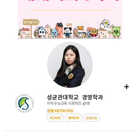
+
성균관대학교 경영학과
이지수능교육 서포터즈 @
옝
칼럼 KEYWORD
외고내신
영어공부
오답노트