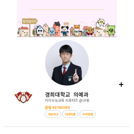
+
경희대학교 의예과
이지수능교육 서포터즈 @
규동
칼럼 KEYWORD
가보자고
의대학종
수학만점