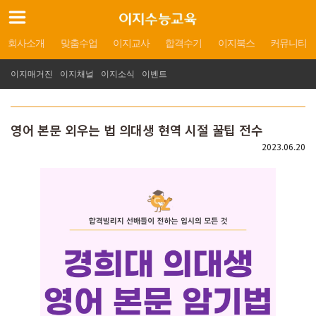
회사소개
맞춤수업
이지교사
합격수기
이지북스
커뮤니티
이지매거진
이지채널
이지소식
이벤트
영어 본문 외우는 법 의대생 현역 시절 꿀팁 전수
2023.06.20