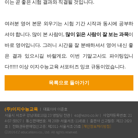
이는 곧 좋은 시험 결과와 직결될 것입니다.
여러분 영어 본문 외우기는 시험 기간 시작과 동시에 공부하
셔야 합니다. 많이 본 사람이,
많이 읽은 사람이 잘 보는 과목
이
바로 영어입니다. 그러니 시간을 잘 분배하셔서 영어 내신 좋
은 결과 있으시길 바랄게요. 이번 기말고사도 파이팅입니
다!!!!!! 이상 이지수능교육 서포터즈 잉코 규동이었습니다.
목록으로 돌아가기
ㅣ 대표이사 이준호
(주)이지수능교육
서울시 서초구 강남대로10길 23 영빌딩 전관ㅣ ez@ezro.co.krㅣ 사업자등록번호: 21
4-87-58927ㅣ 통신판매번호: 제 2009-서울서초-1145호ㅣ 출판사 신고필증: 제22-2620
호ㅣ 전화권유판매업신고증: 제2011-서울서초-25호
[개인정보처리방침]
ⓒ2026 EZ educations co., Ltd. All rights reserved.