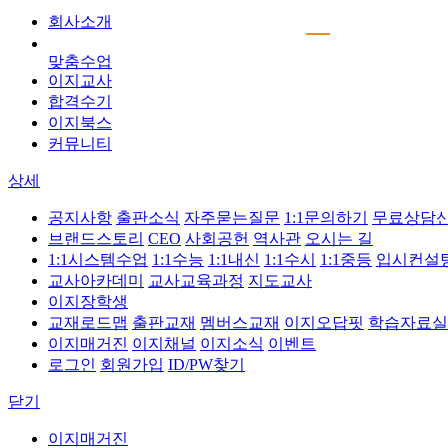
회사소개
맞춤수업
이지교사
합격수기
이지북스
커뮤니티
상세
공지사항
출판소식
자주묻는질문
1:1문의하기
무료상담
브랜드스토리
CEO
사회공헌
역사관
오시는 길
1:1시스템수업
1:1수능
1:1내신
1:1수시
1:1중등
입시컨설
교사아카데미
교사교육과정
지도교사
이지장학생
교재로드맵
출판교재
멤버스교재
이지오답핏
학습자료실
이지매거진
이지채널
이지소식
이벤트
로그인
회원가입
ID/PW찾기
닫기
이지매거진