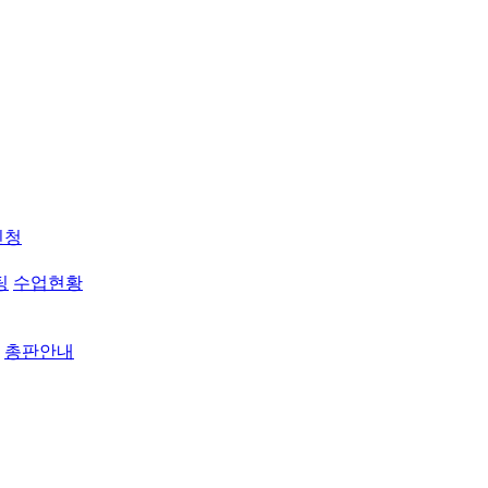
신청
팅
수업현황
총판안내