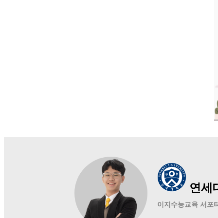
연세
이지수능교육 서포터