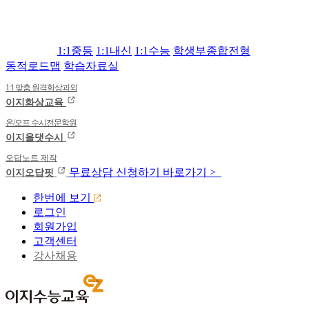
1:1중등
1:1내신
1:1수능
학생부종합전형
동적로드맵
학습자료실
1:1 맞춤 원격화상과외
이지화상교육
온/오프 수시전문학원
이지올댓수시
오답노트 제작
무료상담
신청하기
바로가기 >
이지오답핏
한번에 보기
로그인
회원가입
고객센터
강사채용