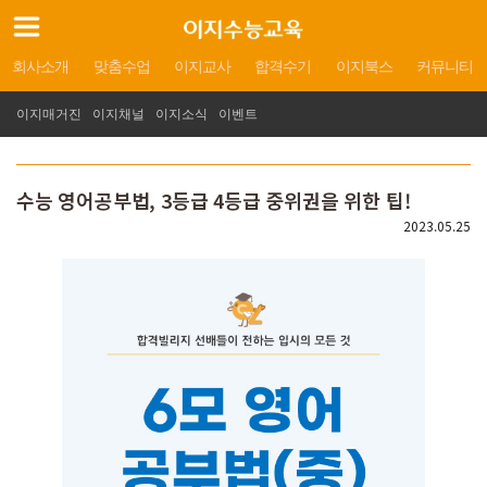
회사소개
맞춤수업
이지교사
합격수기
이지북스
커뮤니티
이지매거진
이지채널
이지소식
이벤트
수능 영어공부법, 3등급 4등급 중위권을 위한 팁!
2023.05.25