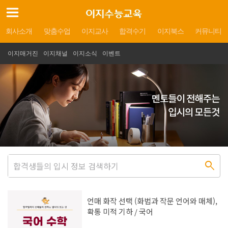
회사소개
맞춤수업
이지교사
합격수기
이지북스
커뮤니티
이지매거진
이지채널
이지소식
이벤트
search
언매 화작 선택 (화법과 작문 언어와 매체),
확통 미적 기하 / 국어