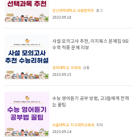
성신여자대학교
AI융합학부
포그
2023.09.18
사설 모의고사 추천, 이지북스 문제집 9모
수학 적중 문제 리뷰
경희대학교
의예과
규동
2023.09.15
수능 영어듣기 공부 방법, 고3들에게 전하
는 꿀팁
서울대학교
지구과학교육과
지덕
2023.09.14