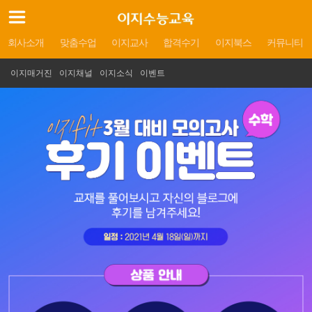
회사소개
맞춤수업
이지교사
합격수기
이지북스
커뮤니티
이지매거진
이지채널
이지소식
이벤트