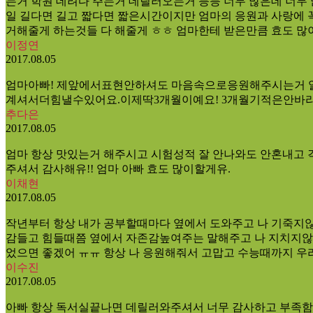
는거 학원 데려다 주는거 데릴러오는거 등등 너무 많은데 너무 
일 길다면 길고 짧다면 짧은시간이지만 엄마의 응원과 사랑에 
거해줄게 하는것들 다 해줄게 ㅎㅎ 엄마한테 받은만큼 효도 
이정연
2017.08.05
엄마아빠! 제앞에서표현안하셔도 마음속으로응원해주시는거
계셔서더힘낼수있어요.이제딱3개월이예요! 3개월기적은안바
추다은
2017.08.05
엄마 항상 맛있는거 해주시고 시험성적 잘 안나와도 안혼내고 
주셔서 감사해유!! 엄마 아빠 효도 많이할게유.
이채현
2017.08.05
작년부터 항상 내가 공부할때마다 옆에서 도와주고 나 기죽지않
감들고 힘들때쯤 옆에서 자존감높여주는 말해주고 나 지치지않
었으면 좋겠어 ㅠㅠ 항상 나 응원해줘서 고맙고 수능때까지 우리 
이수진
2017.08.05
아빠 항상 독서실끝나면 데릴러와주셔서 너무 감사하고 부족함