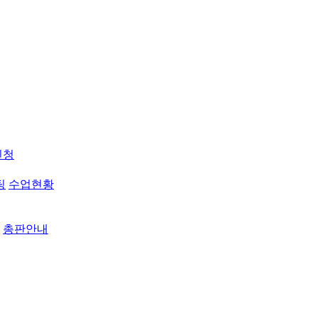
신청
팅
수업현황
총판안내