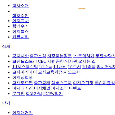
회사소개
맞춤수업
이지교사
합격수기
이지북스
커뮤니티
상세
공지사항
출판소식
자주묻는질문
1:1문의하기
무료상담
브랜드스토리
CEO
사회공헌
역사관
오시는 길
1:1시스템수업
1:1수능
1:1내신
1:1수시
1:1중등
입시컨설
교사아카데미
교사교육과정
지도교사
이지장학생
교재로드맵
출판교재
멤버스교재
이지오답핏
학습자료실
이지매거진
이지채널
이지소식
이벤트
로그인
회원가입
ID/PW찾기
닫기
이지매거진