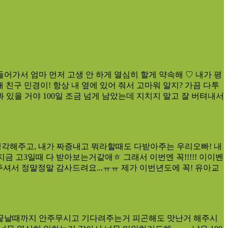
들어가서 엄마 먼저 고생 안 하게 열심히 할게 약속해 ♡ 내가 평
친구 민경이! 항상 내 옆에 있어 줘서 고마워 알지? 가끔 다투
과 있을 거야 100일 조금 넘게 남았는데 지치지 말고 잘 버텨내서
생각해주고, 내가 짜증내고 뭐라할때도 다받아주는 우리오빠! 내
금 고3일때 다 받아보는거같애ㅎ 그래서 이번엔 꼭!!!!! 이이벤
주셔서 정말정말 감사드려요...ㅠㅠ 제가 이번년도에 꼭! 유아교
원끝날때까지 안주무시고 기다려주는거 피곤해도 맛난거 해주시