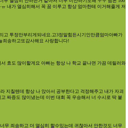
무 열심히 안하는거 같아서 너무 미안하기도해 ㅜㅜ 남은 100
ㅠ 내가 열심히해서 꼭 꿈 이루고 항상 엄마한테 이거해줄게 저
리고 투정만부리게되네요.고3정말힘든시기인만큼엄마아빠가
늘죄송하고또감사해요 사랑합니다!
서 효도 많이할게요 아빠는 항상 나 학교 끝나면 가끔 데릴러와
느라 지칠텐데 항상 나 앉아서 공부한다고 걱정해주고 내가 자괴
짜증도 많이냈는데 이번 대회 꼭 우승해서 너 수시로 딱 붙
너무 죄송하고 더 열심히 할수있는데 귀찮아서 안한것도 너무