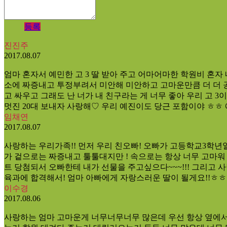
등록
진진주
2017.08.07
엄마 혼자서 예민한 고 3 딸 받아 주고 어마어마한 학원비 혼자
소에 짜증내고 투정부려서 미안해 미안하고 고마운만큼 더 더 공부
고 싸우고 그래도 난 너가 내 친구라는 게 너무 좋아 우리 고 3
멋진 20대 보내자 사랑해♡ 우리 예진이도 당근 포함이야 ㅎㅎ
임채연
2017.08.07
사랑하는 우리가족!! 먼저 우리 친오빠! 오빠가 고등학교3학년
가 겉으로는 짜증내고 툴툴대지만 ! 속으로는 항상 너무 고마워 
트 당첨되서 오빠한테 내가 선물을 주고싶으다~~~!!! 그리고 
육과에 합격해서! 엄마 아빠에게 자랑스러운 딸이 될게요!!ㅎ
이수경
2017.08.06
사랑하는 엄마 고마운게 너무너무너무 많은데 우선 항상 옆에