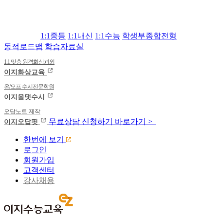
1:1중등
1:1내신
1:1수능
학생부종합전형
동적로드맵
학습자료실
1:1 맞춤 원격화상과외
이지화상교육
온/오프 수시전문학원
이지올댓수시
오답노트 제작
무료상담
신청하기
바로가기 >
이지오답핏
한번에 보기
로그인
회원가입
고객센터
강사채용