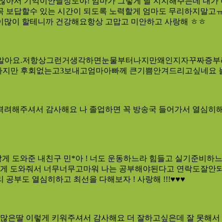
많아서 기억이안날정도야! 엄마가 그렇게 날 지지해주는데 내가 너
꼭 보답할수 있는 시간이 되도록 노력할게 엄마도 무리하지말고ㅠ
많이많이 할테니까 건강해요항상 고맙고 미안하고 사랑해 ㅎㅎ
 알아요.저항상그런거생각하면눈물부터나지만왜인지자꾸짜증부
라지만 후회없는고3보내고엄마아빠께 큰기쁨안겨드리고싶네요 
격려해주셔서 감사해요 나 졸업하면 꼭 방송국 들어가서 열심히해
게 도와준 내친구 민*아 ! 너도 운동하느라 힘들고 실기준비하
게 도와줘서 너무너무고마워 나는 공부해야된다고 연락도잘안되고 
공부도 열심히하고 최선을 다해보자 ! 사랑해 !!!♥♥♥
많은딸 이렇게 키워주셔서 감사해요 더 잘하고싶은데 잘 못해서 