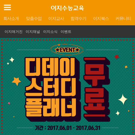
회사소개
맞춤수업
이지교사
합격수기
이지북스
커뮤니티
이지매거진
이지채널
이지소식
이벤트