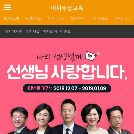
회사소개
맞춤수업
이지교사
합격수기
이지북스
커뮤니티
이지매거진
이지채널
이지소식
이벤트