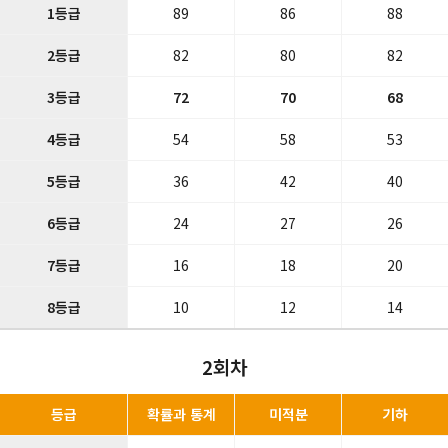
1등급
89
86
88
2등급
82
80
82
3등급
72
70
68
4등급
54
58
53
5등급
36
42
40
6등급
24
27
26
7등급
16
18
20
8등급
10
12
14
2회차
등급
확률과 통계
미적분
기하