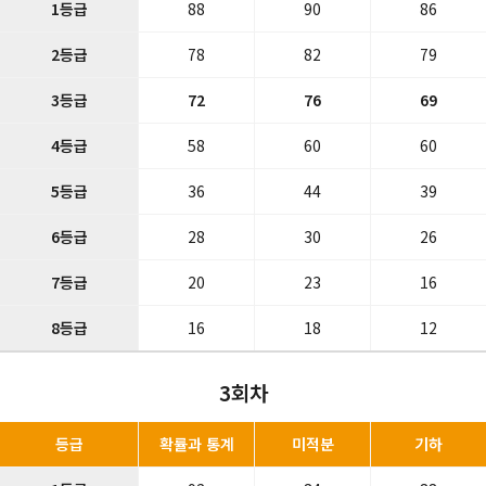
1등급
88
90
86
2등급
78
82
79
3등급
72
76
69
4등급
58
60
60
5등급
36
44
39
6등급
28
30
26
7등급
20
23
16
8등급
16
18
12
3회차
등급
확률과 통계
미적분
기하