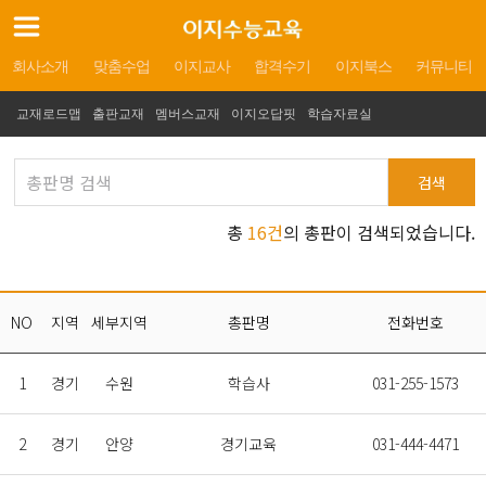
회사소개
맞춤수업
이지교사
합격수기
이지북스
커뮤니티
교재로드맵
출판교재
멤버스교재
이지오답핏
학습자료실
검색
총
16건
의 총판이 검색되었습니다.
NO
지역
세부지역
총판명
전화번호
1
경기
수원
학습사
031-255-1573
2
경기
안양
경기교육
031-444-4471