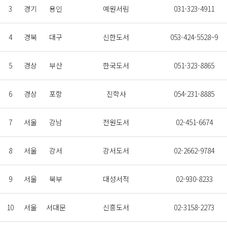
3
경기
용인
예원서림
031-323-4911
4
경북
대구
신한도서
053-424-5528~9
5
경상
부산
한국도서
051-323-8865
6
경상
포항
진학사
054-231-8885
7
서울
강남
전원도서
02-451-6674
8
서울
강서
강서도서
02-2662-9784
9
서울
북부
대성서적
02-930-8233
10
서울
서대문
신흥도서
02-3158-2273