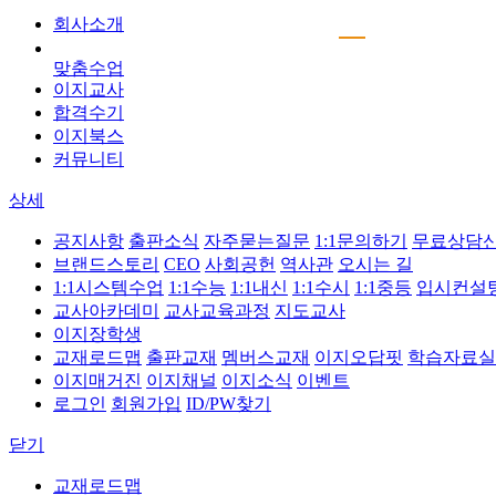
회사소개
맞춤수업
이지교사
합격수기
이지북스
커뮤니티
상세
공지사항
출판소식
자주묻는질문
1:1문의하기
무료상담
브랜드스토리
CEO
사회공헌
역사관
오시는 길
1:1시스템수업
1:1수능
1:1내신
1:1수시
1:1중등
입시컨설
교사아카데미
교사교육과정
지도교사
이지장학생
교재로드맵
출판교재
멤버스교재
이지오답핏
학습자료실
이지매거진
이지채널
이지소식
이벤트
로그인
회원가입
ID/PW찾기
닫기
교재로드맵