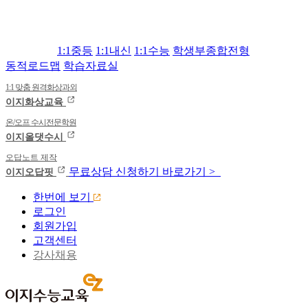
1:1중등
1:1내신
1:1수능
학생부종합전형
동적로드맵
학습자료실
1:1 맞춤 원격화상과외
이지화상교육
온/오프 수시전문학원
이지올댓수시
오답노트 제작
무료상담
신청하기
바로가기 >
이지오답핏
한번에 보기
로그인
회원가입
고객센터
강사채용