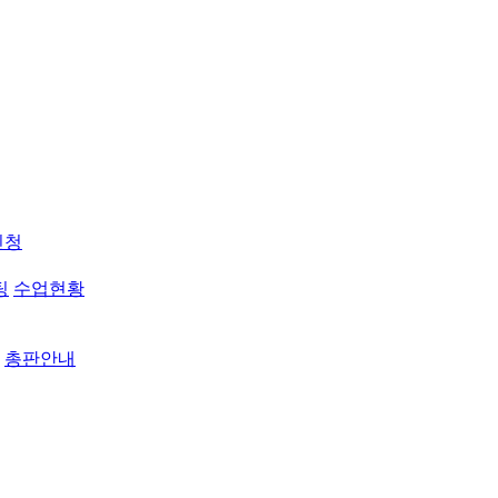
신청
팅
수업현황
총판안내