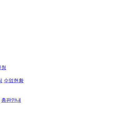
신청
팅
수업현황
총판안내