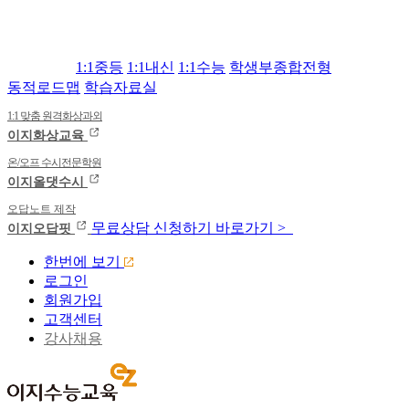
1:1중등
1:1내신
1:1수능
학생부종합전형
동적로드맵
학습자료실
1:1 맞춤 원격화상과외
이지화상교육
온/오프 수시전문학원
이지올댓수시
오답노트 제작
무료상담
신청하기
바로가기 >
이지오답핏
한번에 보기
로그인
회원가입
고객센터
강사채용