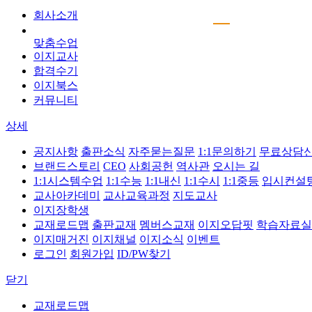
회사소개
맞춤수업
이지교사
합격수기
이지북스
커뮤니티
상세
공지사항
출판소식
자주묻는질문
1:1문의하기
무료상담
브랜드스토리
CEO
사회공헌
역사관
오시는 길
1:1시스템수업
1:1수능
1:1내신
1:1수시
1:1중등
입시컨설
교사아카데미
교사교육과정
지도교사
이지장학생
교재로드맵
출판교재
멤버스교재
이지오답핏
학습자료실
이지매거진
이지채널
이지소식
이벤트
로그인
회원가입
ID/PW찾기
닫기
교재로드맵