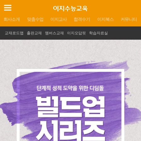
회사소개
맞춤수업
이지교사
합격수기
이지북스
커뮤니티
교재로드맵
출판교재
멤버스교재
이지오답핏
학습자료실