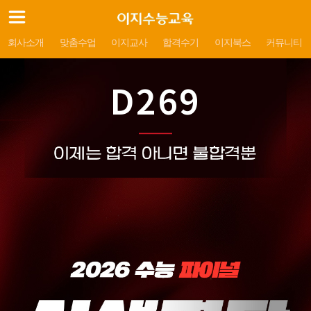
회사소개
맞춤수업
이지교사
합격수기
이지북스
커뮤니티
D269