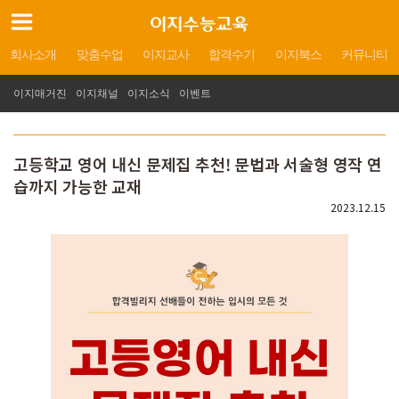
회사소개
맞춤수업
이지교사
합격수기
이지북스
커뮤니티
이지매거진
이지채널
이지소식
이벤트
고등학교 영어 내신 문제집 추천! 문법과 서술형 영작 연
습까지 가능한 교재
2023.12.15