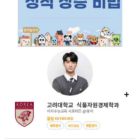
+
고려대학교 식품자원경제학과
이지수능교육 서포터즈 @
동이
칼럼 KEYWORD
세특관리
내신상승
멘탈관리