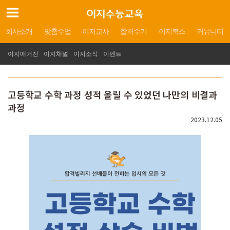
회사소개
맞춤수업
이지교사
합격수기
이지북스
커뮤니티
이지매거진
이지채널
이지소식
이벤트
고등학교 수학 과정 성적 올릴 수 있었던 나만의 비결과
과정
2023.12.05