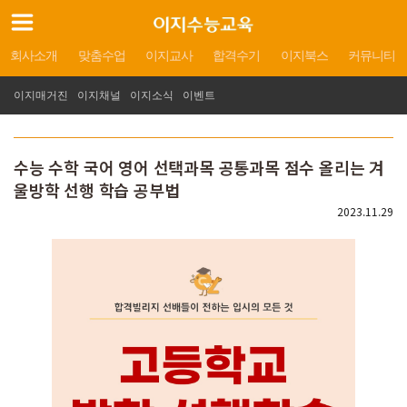
회사소개
맞춤수업
이지교사
합격수기
이지북스
커뮤니티
이지매거진
이지채널
이지소식
이벤트
수능 수학 국어 영어 선택과목 공통과목 점수 올리는 겨
울방학 선행 학습 공부법
2023.11.29