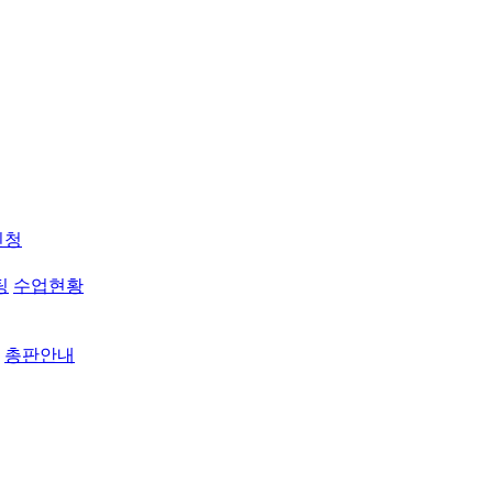
신청
팅
수업현황
총판안내