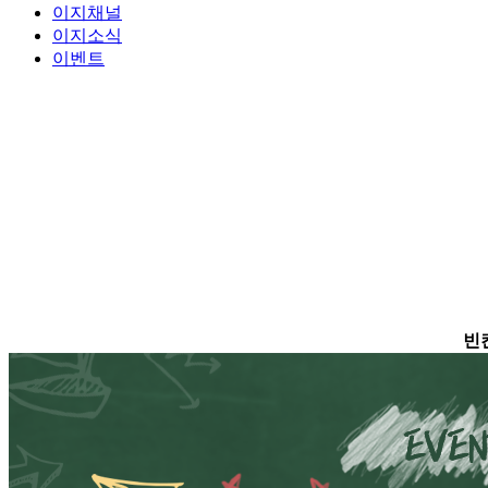
이지채널
이지소식
이벤트
빈칸