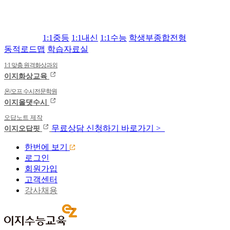
1:1중등
1:1내신
1:1수능
학생부종합전형
동적로드맵
학습자료실
1:1 맞춤 원격화상과외
이지화상교육
온/오프 수시전문학원
이지올댓수시
오답노트 제작
무료상담
신청하기
바로가기 >
이지오답핏
한번에 보기
로그인
회원가입
고객센터
강사채용