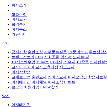
회사소개
맞춤수업
이지교사
합격수기
이지북스
커뮤니티
상세
공지사항
출판소식
자주묻는질문
1:1문의하기
무료상담
브랜드스토리
CEO
사회공헌
역사관
오시는 길
1:1시스템수업
1:1수능
1:1내신
1:1수시
1:1중등
입시컨설
교사아카데미
교사교육과정
지도교사
이지장학생
교재로드맵
출판교재
멤버스교재
이지오답핏
학습자료실
이지매거진
이지채널
이지소식
이벤트
로그인
회원가입
ID/PW찾기
닫기
이지매거진