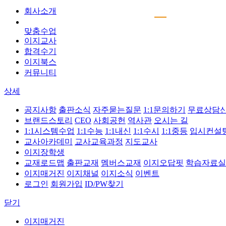
회사소개
맞춤수업
이지교사
합격수기
이지북스
커뮤니티
상세
공지사항
출판소식
자주묻는질문
1:1문의하기
무료상담
브랜드스토리
CEO
사회공헌
역사관
오시는 길
1:1시스템수업
1:1수능
1:1내신
1:1수시
1:1중등
입시컨설
교사아카데미
교사교육과정
지도교사
이지장학생
교재로드맵
출판교재
멤버스교재
이지오답핏
학습자료실
이지매거진
이지채널
이지소식
이벤트
로그인
회원가입
ID/PW찾기
닫기
이지매거진