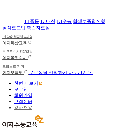
1:1중등
1:1내신
1:1수능
학생부종합전형
동적로드맵
학습자료실
1:1 맞춤 원격화상과외
이지화상교육
온/오프 수시전문학원
이지올댓수시
오답노트 제작
무료상담
신청하기
바로가기 >
이지오답핏
한번에 보기
로그인
회원가입
고객센터
강사채용