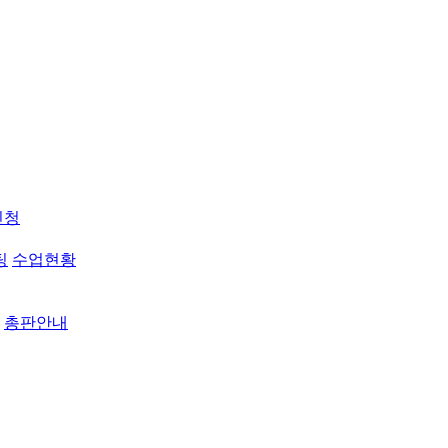
신청
팅
수업현황
총판안내